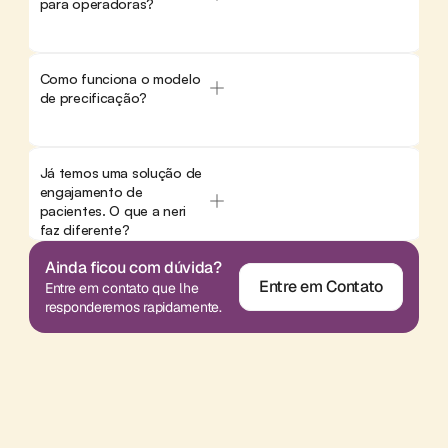
para operadoras?
mas por toda equipe de profissionais.
Nonato Ribeiro
Supervisor de enfermagem
Como funciona o modelo 
de precificação?
Já temos uma solução de 
engajamento de 
pacientes. O que a neri 
A gente consegue entender melhor a 
faz diferente?
totalidade daquele paciente. 
Ainda ficou com dúvida?
Conseguimos consegue ter

Entre em Contato
Entre em contato que lhe 
 uma integração de todos os 
Entre em Contato
responderemos rapidamente.
prontuários dos profissionais que 
entendem aquele paciente.
Camila Wanderley
Gestora de nutrição