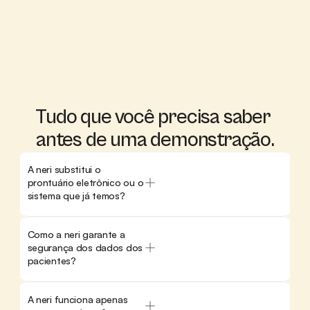
A neri ajuda muito nossa rotina por se 
urgência e emergência, muito corre 
corre. A gente ter ela ali na mão quando 
precisa muito, ajuda demais
Julio Pimentel
Técnico socorrista
Tudo que você precisa saber 
antes de uma demonstração.
A neri substitui o 
prontuário eletrônico ou o 
sistema que já temos?
Como a neri garante a 
segurança dos dados dos 
pacientes?
Nos faz voltar a estar com nossa 
equipe multidisciplinar. Faz com que o 
meu paciente seja visto não só por mim, 
A neri funciona apenas 