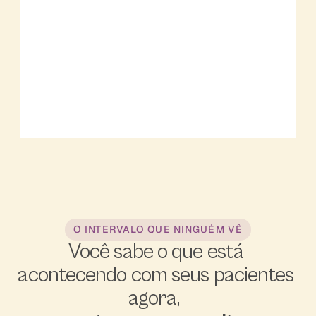
7
0
%
d
o
s 
e
O INTERVALO QUE NINGUÉM VÊ
r
Você sabe o que está 
r
acontecendo com seus pacientes 
o
s 
agora, 
c