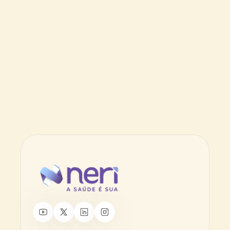
transmissão desse cuidado sem estar 
perto do médico.
Raphael dos Anjos
Médico infectologista
A neri ajuda muito nossa rotina por se 
urgência e emergência, muito corre 
corre. A gente ter ela ali na mão quando 
precisa muito, ajuda demais
Julio Pimentel
Técnico socorrista