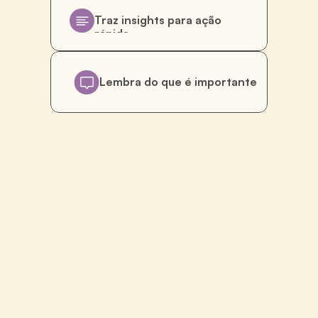
Traz insights para ação 
rápida
Lembra do que é importante
Eficiência
com
propósito
Desfechos
melhores
geram
vínculos
mais
longos.
E
vínculos
mais
longos
geram
valor
contínuo.