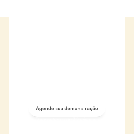
GESTÃO ATIVA DO CUIDADO
O Intervalo entre
 atendimentos 
tem dono
A neri é a infraestrutura que conecta
gestor,  equipe e paciente em torno
do mesmo plano de cuidado.  
Do dado ao desfecho, antes que
o  risco vire custo.
Agende sua demonstração
Agende sua demonstração
Demonstração de 30 minutos. 
Sem compromisso.