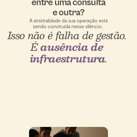
entre uma consulta
l
í
e outra?
n
A sinistralidade da sua operação está
i
sendo construída nesse silêncio. 
Isso não é falha de gestão. 
c
o
É 
ausência de 
s 
infraestrutura
.
d
e
c
o
r
r
e
m 
d
e 
f
a